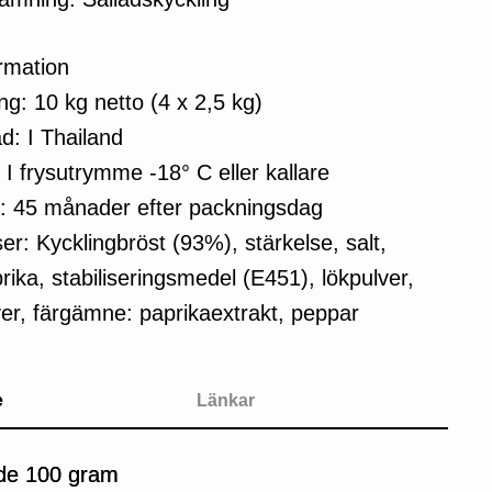
ormation
g: 10 kg netto (4 x 2,5 kg)
d: I Thailand
 I frysutrymme -18° C eller kallare
t: 45 månader efter packningsdag
er: Kycklingbröst (93%), stärkelse, salt,
ika, stabiliseringsmedel (E451), lökpulver,
ver, färgämne: paprikaextrakt, peppar
e
Länkar
de 100 gram