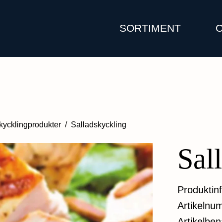
SORTIMENT
kycklingprodukter
/
Salladskyckling
Sal
Produktin
Artikelnu
Artikelbe