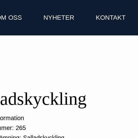
OM OSS
NYHETER
KONTAKT
ladskyckling
formation
mmer: 265
nämning: Salladskyckling