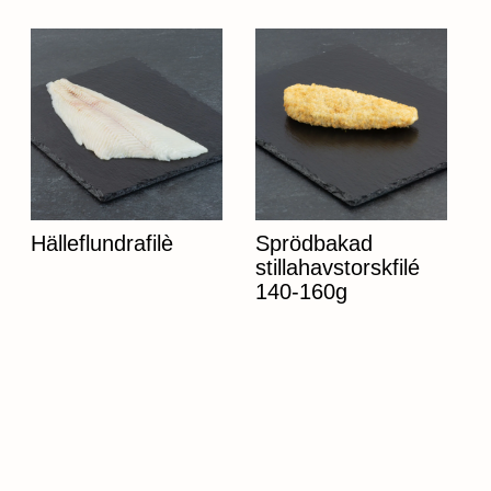
Hälleflundrafilè
Sprödbakad
stillahavstorskfilé
140-160g