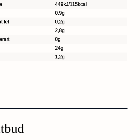
e
449kJ/115kcal
0,9g
t fet
0,2g
2,8g
erart
0g
24g
1,2g
utbud