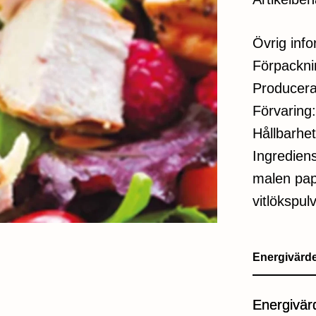
Övrig inf
Förpacknin
Producera
Förvaring:
Hållbarhe
Ingrediens
malen papr
vitlökspul
Energivärd
Energivär