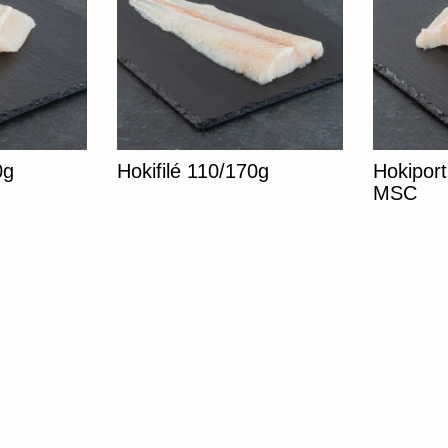
0g
Hokifilé 110/170g
Hokipor
MSC