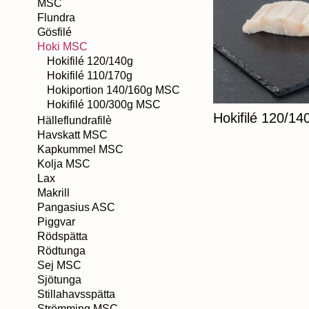
MSC
Flundra
Gösfilé
Hoki MSC
Hokifilé 120/140g
Hokifilé 110/170g
Hokiportion 140/160g MSC
Hokifilé 100/300g MSC
Hokifilé 120/14
Hälleflundrafilè
Havskatt MSC
Kapkummel MSC
Kolja MSC
Lax
Makrill
Pangasius ASC
Piggvar
Rödspätta
Rödtunga
Sej MSC
Sjötunga
Stillahavsspätta
Strömming MSC