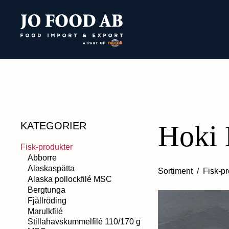
Hoki
KATEGORIER
Fisk-produkter
Abborre
Alaskaspätta
Sortiment
/
Fisk-pr
Alaska pollockfilé MSC
Bergtunga
Fjällröding
Marulkfilé
Stillahavskummelfilé 110/170 g