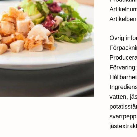
Artikelnu
Artikelben
Övrig inf
Förpacknin
Producera
Förvaring:
Hållbarhe
Ingrediens
vatten, jä
potatisstä
svartpeppa
jästextrak