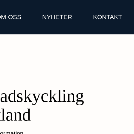
OM OSS
NYHETER
KONTAKT
ladskyckling
tland
formation