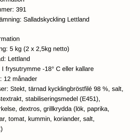
mmer: 391
ämning: Salladskyckling Lettland
ormation
g: 5 kg (2 x 2,5kg netto)
d: Lettland
 I frysutrymme -18° C eller kallare
t: 12 månader
er: Stekt, tärnad kycklingbröstfilé 98 %, salt,
stextrakt, stabiliseringsmedel (E451),
rkelse, dextros, grillkrydda (lök, paprika,
r, tomat, kummin, koriander, salt,
t)