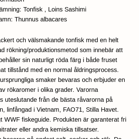
nämning: Tonfisk , Loins Sashimi
namn: Thunnus albacares
vackert och välsmakande tonfisk med en helt
ad rökning/produktionsmetod som innebär att
behåller sin naturligt röda färg i både fruset
at tillstånd med en normal åldringsprocess.
 ursprungliga smaker bevaras och erbjuder en
 av rökaromer i olika grader. Varorna
s uteslutande från de bästa råvarorna på
, linfångad i Vietnam, FAO71, Stilla Havet.
gt WWF fiskeguide. Produkten är garanterat fri
itrater eller andra kemiska tillsatser.