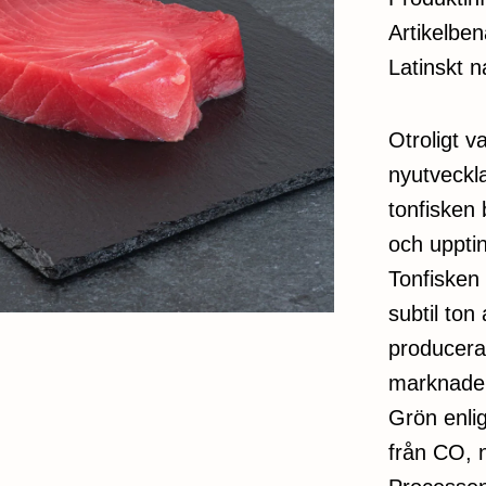
Artikelbe
Latinskt 
Otroligt 
nyutveckl
tonfisken 
och upptin
Tonfisken
subtil ton
producera
marknaden
Grön enli
från CO, n