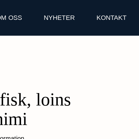
OM OSS
NYHETER
KONTAKT
fisk, loins
himi
formation