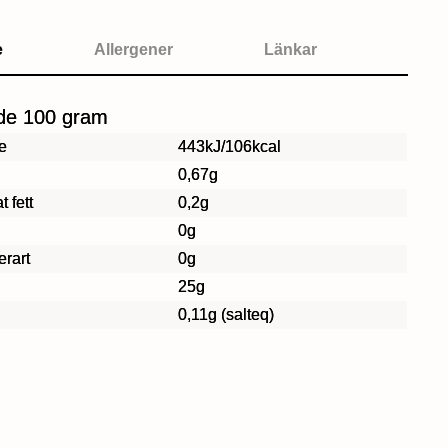
e
Allergener
Länkar
de 100 gram
e
443kJ/106kcal
0,67g
t fett
0,2g
0g
erart
0g
25g
0,11g (salteq)