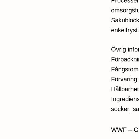
Processen
omsorgsful
Sakublock
enkelfryst
Övrig inf
Förpackni
Fångstom
Förvaring
Hållbarhet
Ingredien
socker, sa
WWF – G