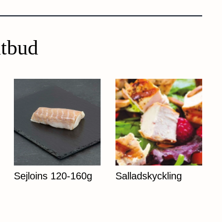
utbud
Sejloins 120-160g
Salladskyckling