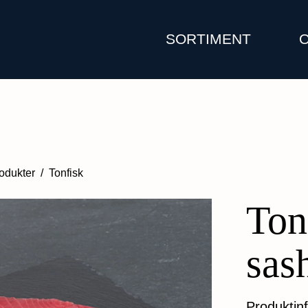
SORTIMENT
odukter
/
Tonfisk
Ton
sas
Produktin