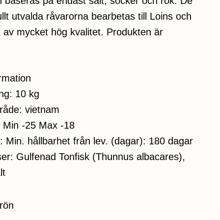
 baseras på endast salt, socker och rök. De
lt utvalda råvarorna bearbetas till Loins och
 av mycket hög kvalitet. Produkten är
.
ormation
ng: 10 kg
råde: vietnam
: Min -25 Max -18
: Min. hållbarhet från lev. (dagar): 180 dagar
ser: Gulfenad Tonfisk (Thunnus albacares),
lt
rön