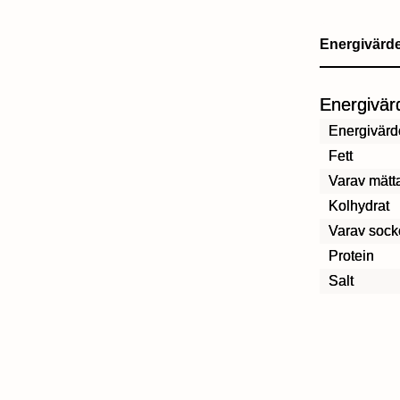
Energivärd
Energivär
Energivärd
Fett
Varav mätta
Kolhydrat
Varav sock
Protein
Salt