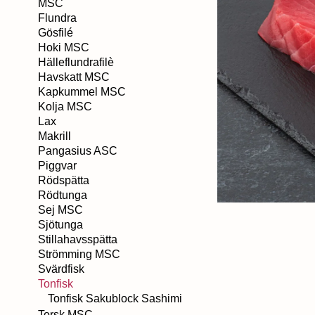
MSC
Flundra
Gösfilé
Hoki MSC
Hälleflundrafilè
Havskatt MSC
Kapkummel MSC
Kolja MSC
Lax
Makrill
Pangasius ASC
Piggvar
Rödspätta
Rödtunga
Sej MSC
Sjötunga
Stillahavsspätta
Strömming MSC
Svärdfisk
Tonfisk
Tonfisk Sakublock Sashimi
Torsk MSC