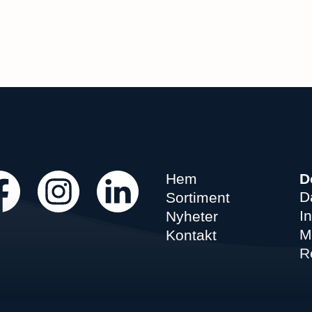
Hem
D
D
Sortiment
In
Nyheter
M
Kontakt
R