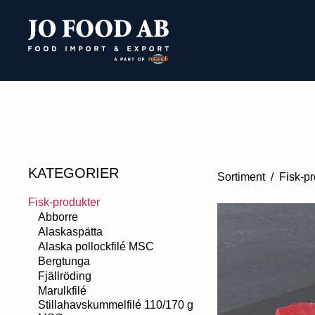
KATEGORIER
Sortiment
/
Fisk-pr
Fisk-produkter
Abborre
Alaskaspätta
Alaska pollockfilé MSC
Bergtunga
Fjällröding
Marulkfilé
Stillahavskummelfilé 110/170 g