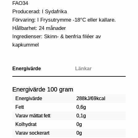
FAO34
Producerad: I Sydafrika
Förvaring: I Frysutrymme -18°C eller kallare.
Hållbarhet: 24 månader
Ingredienser: Skinn- & benfria filéer av
kapkummel
Energivärde
Länkar
Energivärde 100 gram
Energivärde
288kJ/69kcal
Fett
0,6g
Varav mättat fett
0,1g
Kolhydrat
0g
Varav sockerart
0g